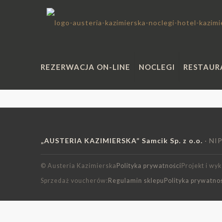
REZERWACJA ON-LINE
NOCLEGI
RESTAUR
„AUSTERIA KAZIMIERSKA” Samcik Sp. z o.o.
· NI
© Austeria Kazimierska
Polityka prywatności
Projekt i wy
Sprzedaż voucherów:
Regulamin sklepu
Polityka prywatnoś