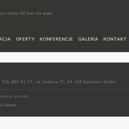
ACJA
OFERTY
KONFERENCJE
GALERIA
KONTAKT
P 716-282-91-17 · ul. Sadowa 7C, 24-120 Kazimierz Dolny
konanie: arsweb
ci sklepu