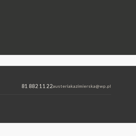
81 882 11 22
austeriakazimierska@wp.pl