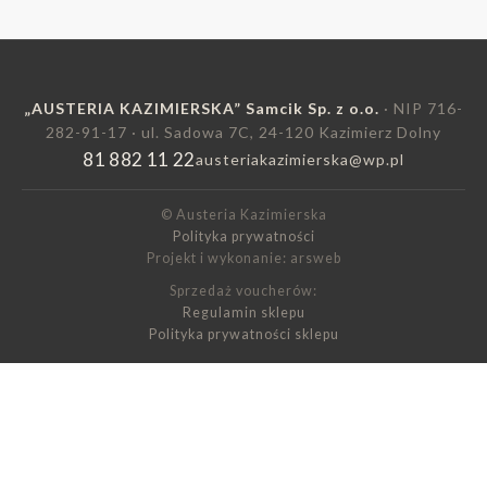
„AUSTERIA KAZIMIERSKA” Samcik Sp. z o.o.
· NIP 716-
282-91-17 · ul. Sadowa 7C, 24-120 Kazimierz Dolny
81 882 11 22
austeriakazimierska@wp.pl
© Austeria Kazimierska
Polityka prywatności
Projekt i wykonanie: arsweb
Sprzedaż voucherów:
Regulamin sklepu
Polityka prywatności sklepu